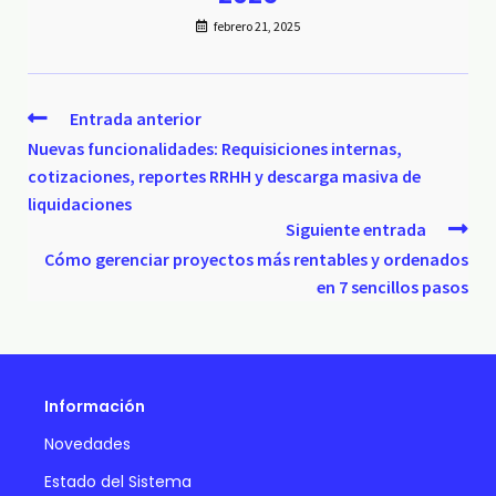
febrero 21, 2025
Entrada anterior
Nuevas funcionalidades: Requisiciones internas,
cotizaciones, reportes RRHH y descarga masiva de
liquidaciones
Siguiente entrada
Cómo gerenciar proyectos más rentables y ordenados
en 7 sencillos pasos
Información
Novedades
Estado del Sistema