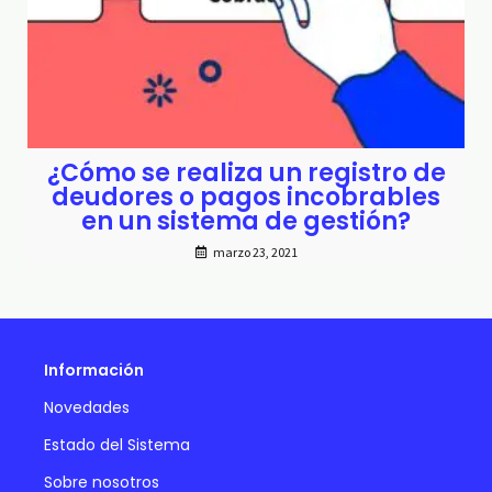
¿Cómo se realiza un registro de
deudores o pagos incobrables
en un sistema de gestión?
marzo 23, 2021
Información
Novedades
Estado del Sistema
Sobre nosotros