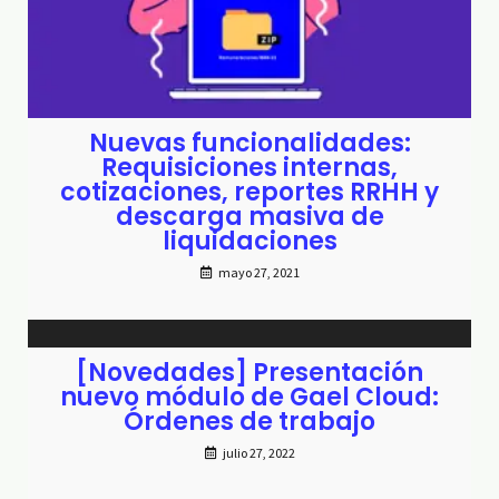
Nuevas funcionalidades:
Requisiciones internas,
cotizaciones, reportes RRHH y
descarga masiva de
liquidaciones
mayo 27, 2021
[Novedades] Presentación
nuevo módulo de Gael Cloud:
Órdenes de trabajo
julio 27, 2022