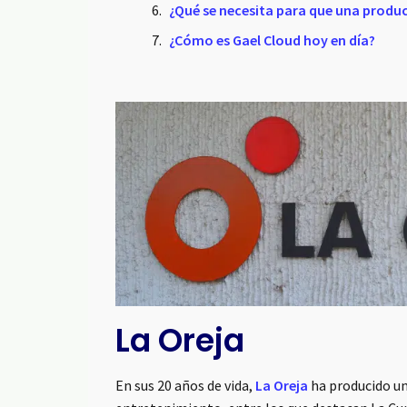
¿Qué se necesita para que una produc
¿Cómo es Gael Cloud hoy en día?
La Oreja
En sus 20 años de vida,
La Oreja
ha producido u