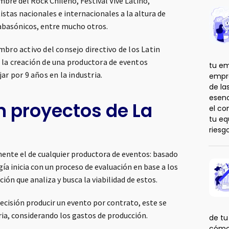
bre del Rock Chileno, Festival Vive Latino,
istas nacionales e internacionales a la altura de
Babasónicos, entre mucho otros.
bro activo del consejo directivo de los Latin
 la creación de una productora de eventos
tu em
ar por 9 años en la industria.
empre
de la
esenc
n proyectos de La
el co
tu eq
riesg
mente el de cualquier productora de eventos: basado
a inicia con un proceso de evaluación en base a los
ión que analiza y busca la viabilidad de estos.
decisión producir un evento por contrato, este se
ria, considerando los gastos de producción.
de tu
cómo 