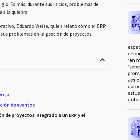
io. Es más, durante sus inicios, problemas de
 a la quiebra.
rativo, Eduardo Weise, quien relató cómo el ERP
r sus problemas en la gestión de proyectos.
espec
enco
“en m
“senc
prome
¿es c
como 
esfue
Oreja
exito
cción de eventos
ón de proyectos integrado a un ERP y el