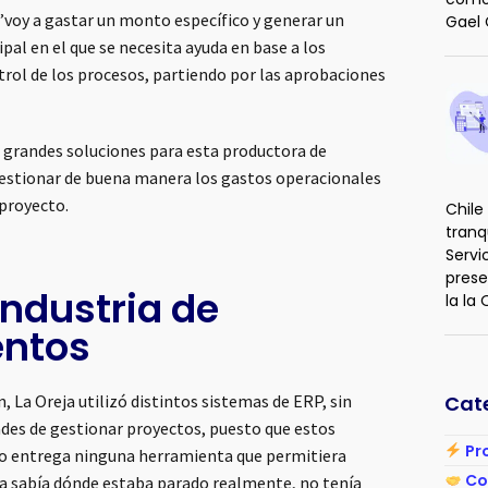
 ‘’voy a gastar un monto específico y generar un
Gael 
al en el que se necesita ayuda en base a los
trol de los procesos, partiendo por las aprobaciones
s grandes soluciones para esta productora de
gestionar de buena manera los gastos operacionales
a proyecto.
Chile
tranq
Servi
prese
industria de
la la
entos
Cat
n, La Oreja utilizó distintos sistemas de ERP, sin
des de gestionar proyectos, puesto que estos
Pro
no entrega ninguna herramienta que permitiera
Col
nca sabía dónde estaba parado realmente, no tenía