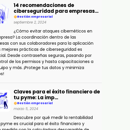
14 recomendaciones de
ciberseguridad para empresas…
Gestión empresarial
septiembre 2, 2024
¿Cómo evitar ataques cibernéticos en
presa? La coordinación dentro de las
sas con sus colaboradores para la aplicación
s mejores prácticas de ciberseguridad es
ial. Desde contraseñas seguras, pasando por
ntrol de los permisos y hasta capacitaciones a
uipo y más. ¡Protege tus datos y minimiza
os!
Claves para el éxito financiero de
tu pyme: La imp…
Gestión empresarial
marzo 5, 2024
Descubre por qué medir la rentabilidad
 pyme es crucial para el éxito financiero y
medirla con la calculadora descargable de