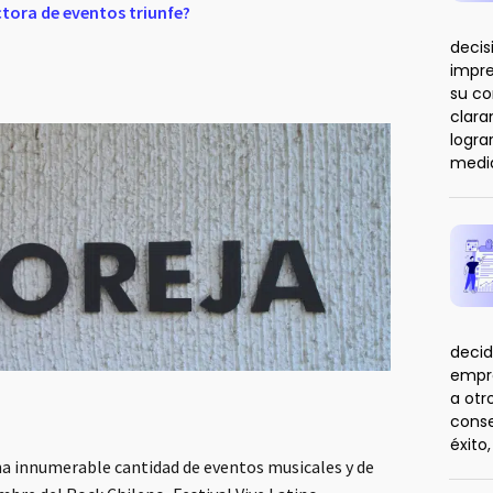
tora de eventos triunfe?
decis
impre
su co
clar
logra
medi
decid
empre
a otr
conse
éxito
na innumerable cantidad de eventos musicales y de