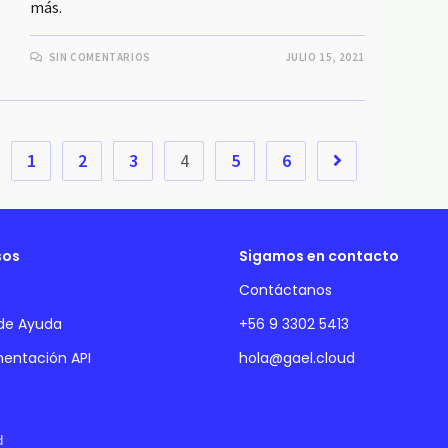
más.
SIN COMENTARIOS
JULIO 15, 2021
1
2
3
4
5
6
sos
Sigamos en contacto
Contáctanos
 de Ayuda
+56 9 3302 5413
entación API
hola@gael.cloud
d