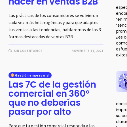
hacer en ventas B2B
espec
enco
Las prácticas de los consumidores se volvieron
“en m
cada vez más heterogéneas y para que adaptes
“senc
tus ventas a las tendencias, hablaremos de las 3
prome
formas destacadas de ventas B2B.
¿es c
como 
esfue
SIN COMENTARIOS
NOVIEMBRE 11, 2021
exito
Gestión empresarial
Las 7C de la gestión
comercial en 360°
que no deberías
decis
pasar por alto
impre
su co
clar
Para que tu gestión comercial responda a las