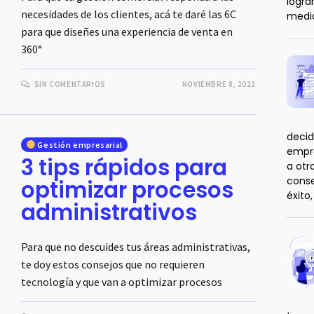
logra
necesidades de los clientes, acá te daré las 6C
medi
para que diseñes una experiencia de venta en
360°
SIN COMENTARIOS
NOVIEMBRE 8, 2021
decid
Gestión empresarial
empre
3 tips rápidos para
a otr
conse
optimizar procesos
éxito
administrativos
Para que no descuides tus áreas administrativas,
te doy estos consejos que no requieren
tecnología y que van a optimizar procesos