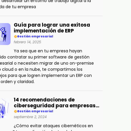
r desarrollar un entorno de trabajo digital a la
da de tu empresa
Guía para lograr una exitosa
implementación de ERP
Gestión empresarial
febrero 14, 2025
Ya sea que en tu empresa hayan
ido contratar su primer software de gestión
sarial o necesiten migrar de uno on-premise
o cloud o en la nube, te compartimos los
jos para que logren implementar un ERP con
, orden y claridad.
14 recomendaciones de
ciberseguridad para empresas…
Gestión empresarial
septiembre 2, 2024
¿Cómo evitar ataques cibernéticos en