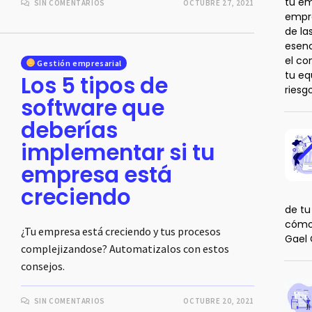
tu em
SIN COMENTARIOS
OCTUBRE 27, 2021
empre
de la
esenc
el co
Gestión empresarial
tu eq
Los 5 tipos de
riesg
software que
deberías
implementar si tu
empresa está
creciendo
de tu
cómo 
¿Tu empresa está creciendo y tus procesos
Gael 
complejizandose? Automatizalos con estos
consejos.
SIN COMENTARIOS
OCTUBRE 20, 2021