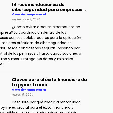
14 recomendaciones de
ciberseguridad para empresas…
🪙 Gestión empresarial
septiembre 2, 2024
¿Cómo evitar ataques cibernéticos en
presa? La coordinación dentro de las
sas con sus colaboradores para la aplicación
s mejores prácticas de ciberseguridad es
ial. Desde contraseñas seguras, pasando por
ntrol de los permisos y hasta capacitaciones a
uipo y más. ¡Protege tus datos y minimiza
os!
Claves para el éxito financiero de
tu pyme: La imp…
🪙 Gestión empresarial
marzo 5, 2024
Descubre por qué medir la rentabilidad
 pyme es crucial para el éxito financiero y
medirla con la calculadora descargable de