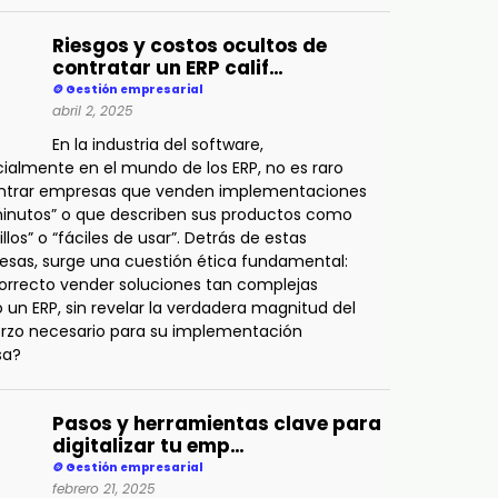
Riesgos y costos ocultos de
contratar un ERP calif…
🪙 Gestión empresarial
abril 2, 2025
En la industria del software,
ialmente en el mundo de los ERP, no es raro
ntrar empresas que venden implementaciones
inutos” o que describen sus productos como
illos” o “fáciles de usar”. Detrás de estas
sas, surge una cuestión ética fundamental:
orrecto vender soluciones tan complejas
un ERP, sin revelar la verdadera magnitud del
rzo necesario para su implementación
sa?
Pasos y herramientas clave para
digitalizar tu emp…
🪙 Gestión empresarial
febrero 21, 2025