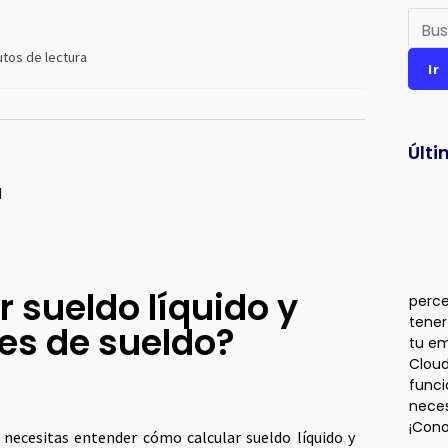
Busca
utos de lectura
Ir
Últi
d
 sueldo líquido y
perce
tener
es de sueldo?
tu em
Cloud
funci
neces
¡Con
necesitas entender cómo calcular sueldo líquido y