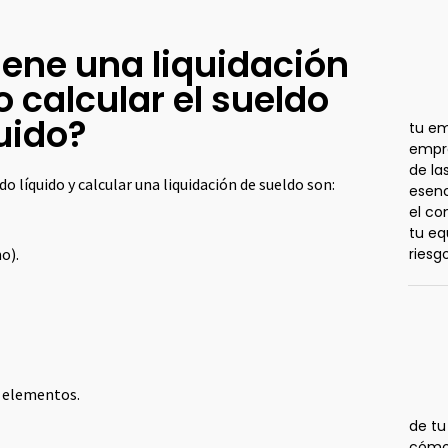
ene una liquidación
 calcular el sueldo
uido?
tu em
empre
de la
do líquido y calcular una liquidación de sueldo son:
esenc
el co
tu eq
o).
riesg
s elementos.
de tu
cómo 