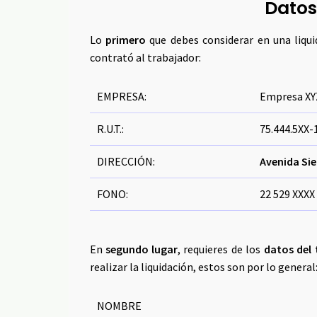
Datos 
Lo
primero
que debes considerar en una liqu
contrató al trabajador:
EMPRESA:
Empresa XY
R.U.T.:
75.444.5XX-
DIRECCIÓN:
Avenida Si
FONO:
22 529 XXXX
En
segundo lugar
, requieres de los
datos del 
realizar la liquidación, estos son por lo general
NOMBRE