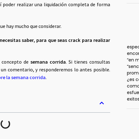
sí poder realizar una liquidación completa de forma
 que hay mucho que considerar.
necesitas saber, para que seas crack para realizar
espec
enco
“en m
l concepto de
semana corrida
. Si tienes consultas
“senc
 un comentario, y responderemos lo antes posible.
prome
obre la semana corrida
.
¿es c
como 
esfue
exito