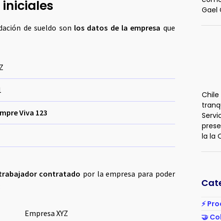
iniciales
Gael 
idación de sueldo son
los datos de la empresa
que
Z
1
Chile
tranq
empre Viva 123
Servi
prese
la la
trabajador contratado
por la empresa para poder
Cat
:
⚡ Pro
Empresa XYZ
🤝 Co