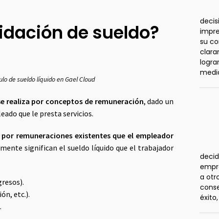
decis
idación de sueldo?
impre
su co
clar
logra
medi
ulo de sueldo líquido en Gael Cloud
 se realiza por conceptos de remuneración
, dado un
ado que le presta servicios.
s por remuneraciones existentes que el empleador
ente significan el sueldo líquido que el trabajador
decid
empre
a otr
gresos).
conse
ón, etc.).
éxito
.