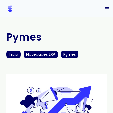
Pymes
Inicio
Novedades ERP
Pymes