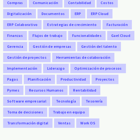
Compras
Comunicación
Contabilidad
Costos
Digitalización
Documentos
ERP
ERP Cloud
ERP Colaborativo
Estrategias de crecimiento
Facturación
Finanzas
Flujos de trabajo
Funcionalidades
Gael Cloud
Gerencia
Gestión de empresas
Gestión del talento
Gestión de proyectos
Herramientas de colaboración
Implementación
Liderazgo
Optimización de procesos
Pagos
Planificación
Productividad
Proyectos
Pymes
Recursos Humanos
Rentabilidad
Software empresarial
Tecnología
Tesorería
Toma de decisiones
Trabajo en equipo
Transformación digital
Ventas
Work OS