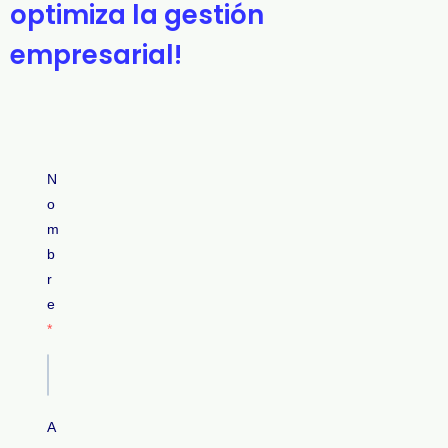
optimiza la gestión
empresarial!
N
o
m
b
r
e
A